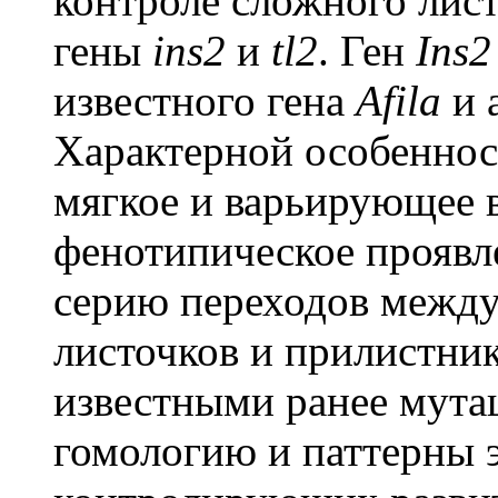
контроле сложного лист
гены
ins2
и
tl2
. Ген
Ins2
известного гена
Afila
и 
Характерной особенно
мягкое и варьирующее в
фенотипическое проявл
серию переходов между
листочков и прилистнико
известными ранее мута
гомологию и паттерны 