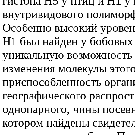
гистона Н5 у птиц и Н1 у
внутривидового полиморф
Особенно высокий уровен
Н1 был найден у бобовых 
уникальную возможность 
изменения молекулы этого
приспособленность орган
географического распрост
однопарного, чины посевн
котором найдены свидетел